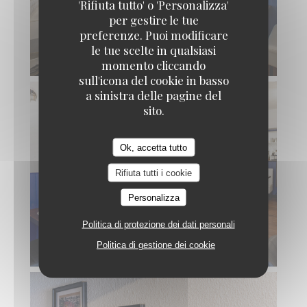
'Rifiuta tutto' o 'Personalizza'
per gestire le tue
preferenze. Puoi modificare
le tue scelte in qualsiasi
momento cliccando
sull'icona del cookie in basso
a sinistra delle pagine del
sito.
Ok, accetta tutto
Rifiuta tutti i cookie
Personalizza
Politica di protezione dei dati personali
Politica di gestione dei cookie