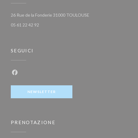
((apre una nuova finestra)
26 Rue de la Fonderie 31000 TOULOUSE
05 61 22 42 92
SEGUICI
Facebook ((apre una nuova finestra))
NEWSLETTER
PRENOTAZIONE