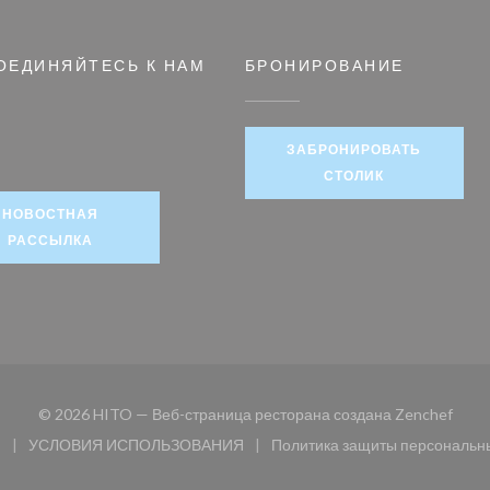
ОЕДИНЯЙТЕСЬ К НАМ
БРОНИРОВАНИЕ
ЗАБРОНИРОВАТЬ
book ((открывается в новом окне))
СТОЛИК
НОВОСТНАЯ
РАССЫЛКА
((отк
© 2026 HITO — Веб-страница ресторана создана
Zenchef
и
УСЛОВИЯ ИСПОЛЬЗОВАНИЯ
Политика защиты персональн
 окне))
((открывается в новом окне))
((открыв