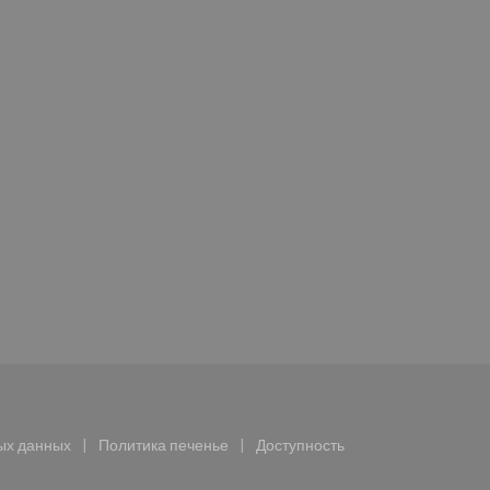
рывается в новом окне))
ых данных
Политика печенье
Доступность
ается в новом окне))
((открывается в новом окне))
((открывается в новом окне