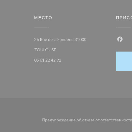
МЕСТО
ПРИС
26 Rue de la Fonderie 31000
Face
((открывается в новом окне))
TOULOUSE
05 61 22 42 92
Предупреждение об отказе от ответственност
((открывается в новом