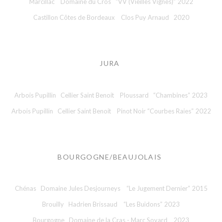
Marcillac Domaine du Cros “VV (Vieilles Vignes)” 2022
Castillon Côtes de Bordeaux Clos Puy Arnaud 2020
JURA
Arbois Pupillin Cellier Saint Benoit Ploussard “Chambines” 2023
Arbois Pupillin Cellier Saint Benoit Pinot Noir “Courbes Raies” 2022
BOURGOGNE/BEAUJOLAIS
Chénas Domaine Jules Desjourneys “Le Jugement Dernier” 2015
Brouilly Hadrien Brissaud “Les Buidons” 2023
Bourgogne Domaine de la Cras - Marc Soyard 2023