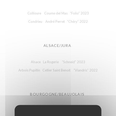
Collioure Coume del Mas “Folio” 2023
Condrieu André Perret “Chéry” 2022
ALSACE/JURA
Alsace La Rogerie “Schneid” 2023
Arbois Pupillin Cellier Saint Benoit “Viandris” 2022
BOURGOGNE/BEAUJOLAIS
Pouilly-Loché Domaine Jules Desjourneys 2019