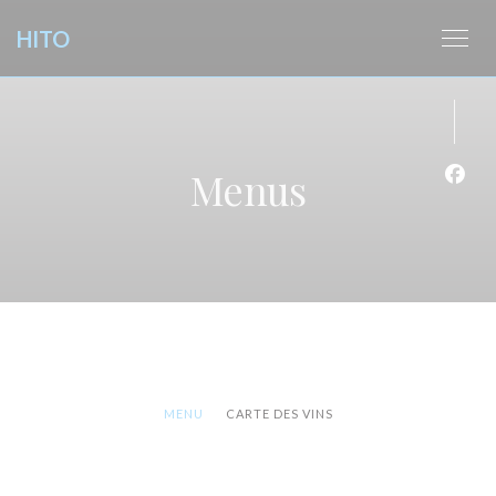
Painel de Gerenciamento de Cookies
HITO
Menus
Face
MENU
CARTE DES VINS