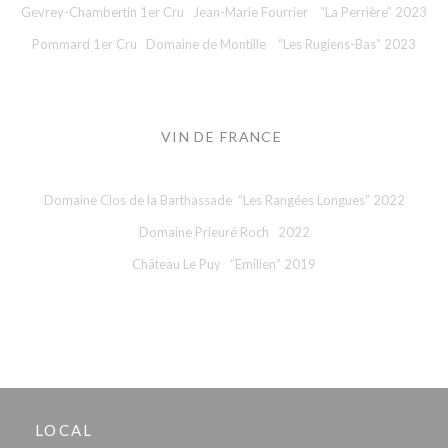
Gevrey-Chambertin 1er Cru Jean-Marie Fourrier “La Perrière” 2023
Pommard 1er Cru Domaine de Montille “Les Rugiens-Bas” 2023
VIN DE FRANCE
Domaine Clos de la Barthassade “Les Rangées Longues” 2022
Domaine Prieuré Roch 2022
Château Le Puy “Emilien” 2019
LOCAL