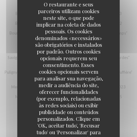
O restaurante e seus
Saint Véran Les Héritiers du Comte Lafon 2024
parceiros utilizam cookies
Bourgogne Aligoté Domaine Sylvain Cathiard et Fils 2023
neste site, o que pode
Bourgogne Domaine Camille Thiriet “Confidentielle” 2022
implicar na coleta de dados
pessoais. Os cookies
Bourgogne Domaine Thomas-Collardot “La Plante des Champs”
denominados «necessários»
2022
são obrigatórios e instalados
Savigny-les-Beaune Domaine Simon Bize et fils 2020
por padrão. Outros cookies
opcionais requerem seu
Savigny-les-Beaune Domaine Prieuré Roch “Dessus Les Gollardes”
2020
consentimento. Esses
cookies opcionais servem
Puligny-Montrachet 1er cru Domaine Benoît Ente “Clos de la Truffière”
2021
para analisar sua navegação,
medir a audiência do site,
Meursault Domaine des Comtes Lafon “Clos de la Barre” 2023
oferecer funcionalidades
Meursault Domaine Arnaud Ente “Clos des Ambres” 2015
(por exemplo, relacionadas
às redes sociais) ou exibir
publicidade ou conteúdos
personalizados. Clique em
HITO
'OK, aceitar tudo', 'Recusar
VIN DE FRANCE
tudo' ou 'Personalizar' para