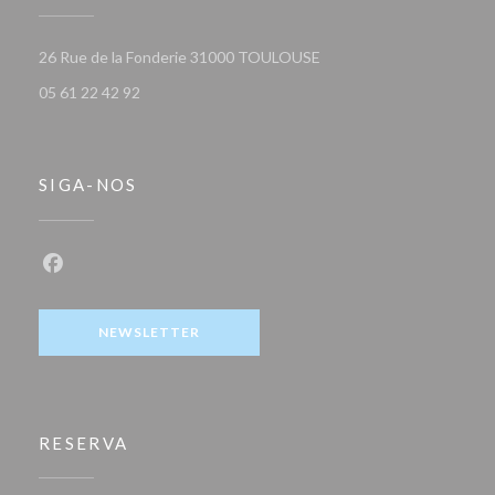
((abre numa nova janela))
26 Rue de la Fonderie 31000 TOULOUSE
05 61 22 42 92
SIGA-NOS
Facebook ((abre numa nova janela))
NEWSLETTER
RESERVA